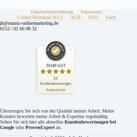
Datenschutzerklärung
Impressum
Cookie-Richtlinie (EU)
AGB
FAQ
Facts
jh@mainz-onlinemarketing.de
0152 / 02 66 08 32
Kundenbewertungen und Erfahrungen zu
SEHR GUT
Julia Hertha
SEHR GUT
53
%
100
Kundenbewertungen
Empfehlungen auf
Authentizität
ProvenExpert.com
5,00
/
4,99
18
35
Überzeugen Sie sich von der Qualität meiner Arbeit. Meine
Bewertungen auf
1
Bewertungen von
Kunden bewerten meine Arbeit & Expertise regelmäßig.
ProvenExpert.com
anderen Quelle
Sehen Sie sich
hier
alle aktuellen
Kundenbewertungen bei
Google
oder
ProvenExpert
an.
Blick aufs ProvenExpert-Profil werfen