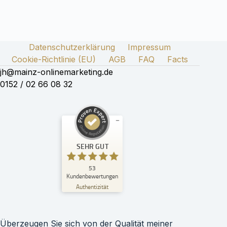
Datenschutzerklärung
Impressum
Cookie-Richtlinie (EU)
AGB
FAQ
Facts
jh@mainz-onlinemarketing.de
0152 / 02 66 08 32
Kundenbewertungen und Erfahrungen zu
SEHR GUT
Julia Hertha
SEHR GUT
53
%
100
Kundenbewertungen
Empfehlungen auf
Authentizität
ProvenExpert.com
5,00
/
4,99
18
35
Überzeugen Sie sich von der Qualität meiner