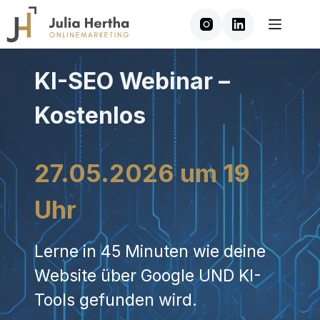
Zum
Inhalt
springen
KI-SEO Webinar –
Kostenlos
27.05.2026 um 19
KI-SEO Webinar
Uhr
Lerne in 45 Minuten wie deine
Website über Google UND KI-
Tools gefunden wird.