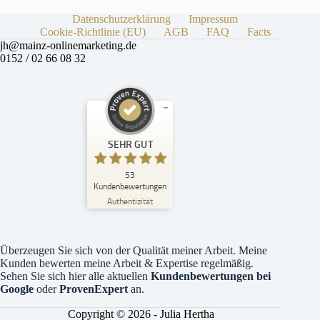
Datenschutzerklärung
Impressum
Cookie-Richtlinie (EU)
AGB
FAQ
Facts
jh@mainz-onlinemarketing.de
0152 / 02 66 08 32
Kundenbewertungen und Erfahrungen zu
SEHR GUT
Julia Hertha
SEHR GUT
53
%
100
Kundenbewertungen
Empfehlungen auf
Authentizität
ProvenExpert.com
5,00
/
4,99
18
35
Überzeugen Sie sich von der Qualität meiner Arbeit. Meine
Bewertungen auf
1
Bewertungen von
Kunden bewerten meine Arbeit & Expertise regelmäßig.
ProvenExpert.com
anderen Quelle
Sehen Sie sich
hier
alle aktuellen
Kundenbewertungen bei
Google
oder
ProvenExpert
an.
Blick aufs ProvenExpert-Profil werfen
Copyright © 2026 - Julia Hertha